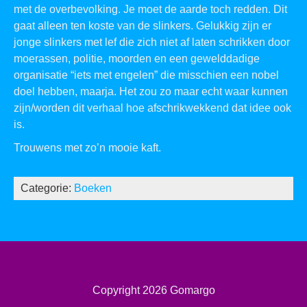
met de overbevolking. Je moet de aarde toch redden. Dit
gaat alleen ten koste van de slinkers. Gelukkig zijn er
jonge slinkers met lef die zich niet af laten schrikken door
moerassen, politie, moorden en een gewelddadige
organisatie “iets met engelen” die misschien een nobel
doel hebben, maarja. Het zou zo maar echt waar kunnen
zijn/worden dit verhaal hoe afschrikwekkend dat idee ook
is.
Trouwens met zo’n mooie kaft.
Categorie:
Boeken
Copyright 2026
Gomargo